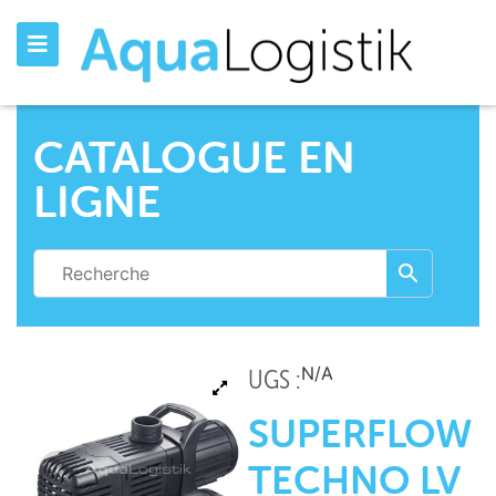
CATALOGUE EN
LIGNE
N/A
UGS :
SUPERFLOW
TECHNO LV