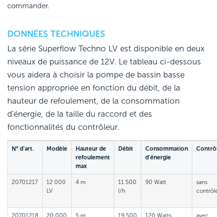
commander.
DONNÉES TECHNIQUES
La série Superflow Techno LV est disponible en deux
niveaux de puissance de 12V. Le tableau ci-dessous
vous aidera à choisir la pompe de bassin basse
tension appropriée en fonction du débit, de la
hauteur de refoulement, de la consommation
d'énergie, de la taille du raccord et des
fonctionnalités du contrôleur.
N° d'art.
Modèle
Hauteur de
Débit
Consommation
Contrô
refoulement
d'énergie
max
20701217
12 000
4 m
11 500
90 Watt
sans
LV
l/h
contrôl
20701218
20 000
5 m
19.500
120 Watts
avec