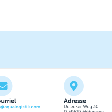
urriel
Adresse
o@aqualogistik.com
Delecker Weg 30
D‑59519 Möhnesee