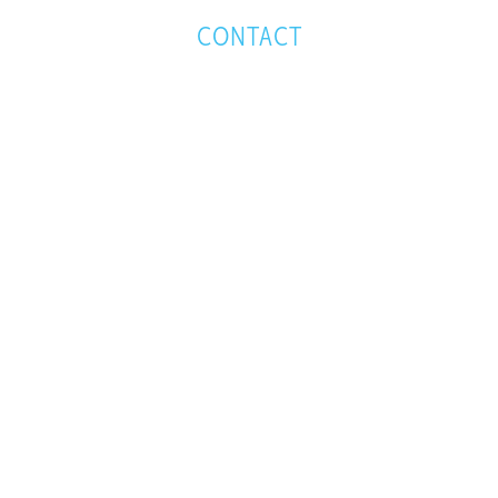
CONTACT
 avec nous
 demande de conseils produits, une demande de projet,
tion ou une facture : nous nous assurons que votre requête
 non dans une file d'attente anonyme.