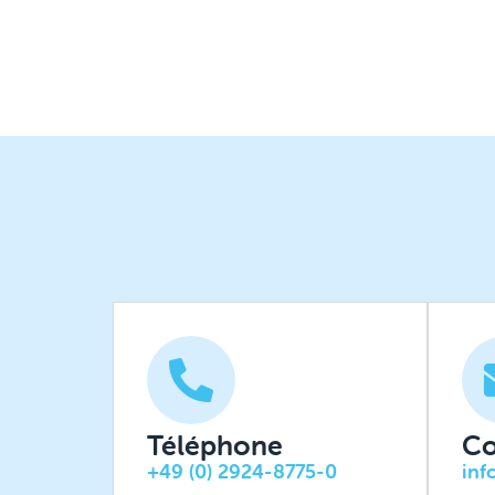
Téléphone
Co
+49 (0) 2924-8775-0
inf