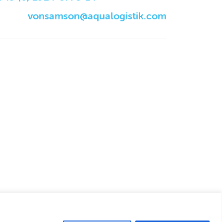
vonsamson@aqualogistik.com
English
German