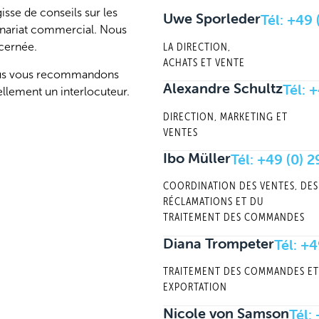
sse de conseils sur les
Uwe Sporleder
Tél:
+49 
enariat commercial. Nous
cernée.
LA DIRECTION,
ACHATS ET VENTE
ous vous recommandons
Alexandre Schultz
Tél:
+
llement un interlocuteur.
DIRECTION, MARKETING ET
VENTES
Ibo Müller
Tél:
+49 (0) 
COORDINATION DES VENTES, DES
RÉCLAMATIONS ET DU
TRAITEMENT DES COMMANDES
Diana Trompeter
Tél:
+4
TRAITEMENT DES COMMANDES ET
EXPORTATION
Nicole von Samson
Tél: