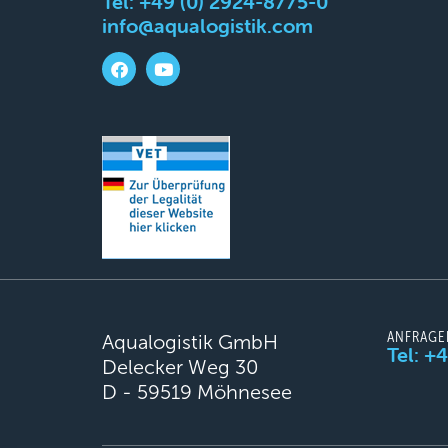
Tel:
+49 (0) 2924-8775-0
info@aqualogistik.com
ANFRAGE
Aqualogistik GmbH
Tel: +
Delecker Weg 30
D - 59519 Möhnesee