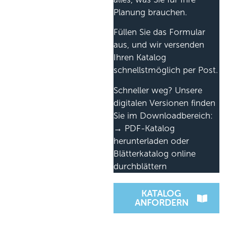
Planung brauchen.
Füllen Sie das Formular
aus, und wir versenden
Ihren Katalog
schnellstmöglich per Post.
Schneller weg? Unsere
digitalen Versionen finden
Sie im Downloadbereich:
→ PDF-Katalog
herunterladen oder
Blätterkatalog online
durchblättern
KATALOG
ANFORDERN