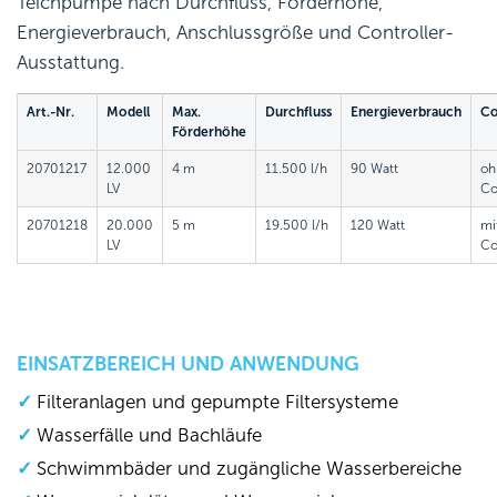
Teichpumpe nach Durchfluss, Förderhöhe,
Energieverbrauch, Anschlussgröße und Controller-
Ausstattung.
Art.-Nr.
Modell
Max.
Durchfluss
Energieverbrauch
Co
Förderhöhe
20701217
12.000
4 m
11.500 l/h
90 Watt
oh
LV
Co
20701218
20.000
5 m
19.500 l/h
120 Watt
mi
LV
Co
EINSATZBEREICH UND ANWENDUNG
Filteranlagen und gepumpte Filtersysteme
Wasserfälle und Bachläufe
Schwimmbäder und zugängliche Wasserbereiche