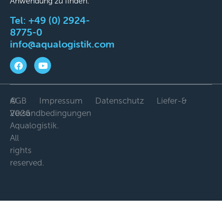
Anwendung zu finden.
Tel:
+49 (0) 2924-
8775-0
info@aqualogistik.com
©
AGB
Impressum
Datenschutz
Liefer-&
2026
Versandbedingungen
Aqualogistik.
All
rights
reserved.