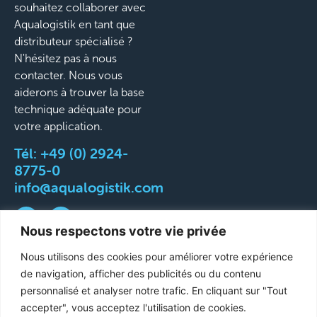
souhaitez collaborer avec
Aqualogistik en tant que
distributeur spécialisé ?
N'hésitez pas à nous
contacter. Nous vous
aiderons à trouver la base
technique adéquate pour
votre application.
Tél:
+49 (0) 2924-
8775-0
info@aqualogistik.com
Nous respectons votre vie privée
Nous utilisons des cookies pour améliorer votre expérience
©
CGV
Mentions légales
Protection des données
de navigation, afficher des publicités ou du contenu
2026
Conditions de livraison et d'expédition
personnalisé et analyser notre trafic. En cliquant sur "Tout
Aqualogistik.
accepter", vous acceptez l'utilisation de cookies.