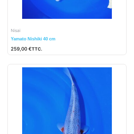
Nisai
Yamato Nishiki 40 cm
259,00
€
TTC.