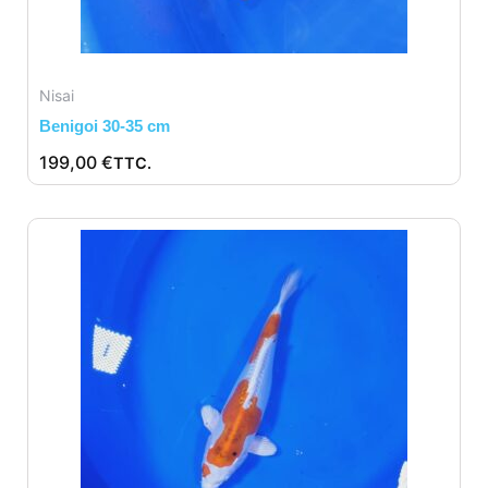
Nisai
Benigoi 30-35 cm
199,00
€
TTC.