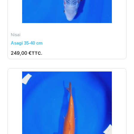
Nisai
Asagi 35-40 cm
249,00
€
TTC.