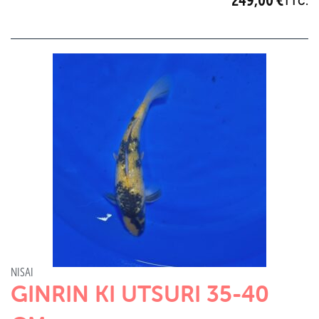
249,00
€
TTC.
NISAI
GINRIN KI UTSURI 35-40