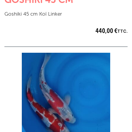
Goshiki 45 cm Koï Linker
440,00
€
TTC.