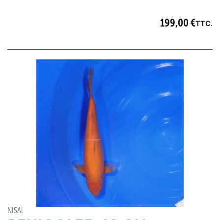
199,00
€
TTC.
NISAI