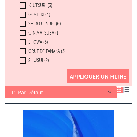
KI UTSURI
(3)
GOSHIKI
(4)
SHIRO UTSURI
(6)
GIN MATSUBA
(1)
SHOWA
(5)
GRUE DE TANAKA
(3)
SHŪSUI
(2)
SERPENT
(3)
INITIALISER LES FILTRES
APPLIQUER UN FILTRE
GRANDE ÉCHELLE
(1)
SORAGOI
(1)
ASAGI
(2)
OCHIBA
(3)
GINRIN
(7)
CHAGOI
(1)
MATSUBA
(1)