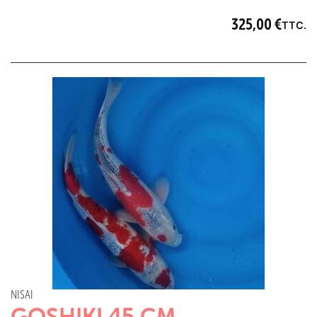
325,00
€
TTC.
NISAI
GOSHIKI 45 CM