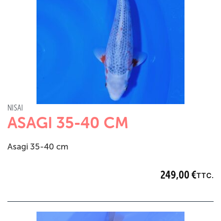
KIRINE
(2)
BENIGOI
(1)
KABUTO
(1)
YAMATO NISHIKI
(1)
ORANGE
(1)
NISAI
ASAGI 35-40 CM
Asagi 35-40 cm
249,00
€
TTC.