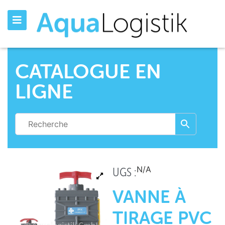
CATALOGUE EN
LIGNE
N/A
UGS :
VANNE À
TIRAGE PVC