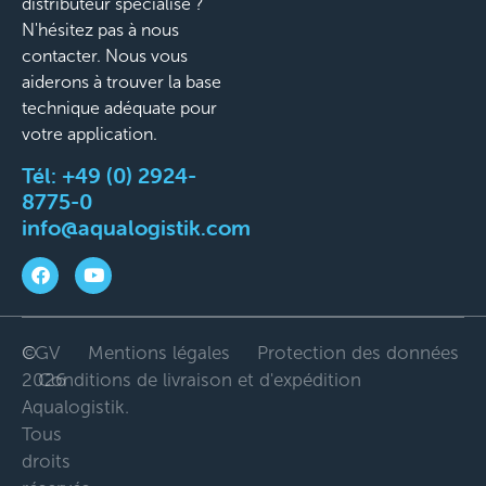
distributeur spécialisé ?
N'hésitez pas à nous
contacter. Nous vous
aiderons à trouver la base
technique adéquate pour
votre application.
Tél:
+49 (0) 2924-
8775-0
info@aqualogistik.com
©
CGV
Mentions légales
Protection des données
2026
Conditions de livraison et d'expédition
Aqualogistik.
Tous
droits