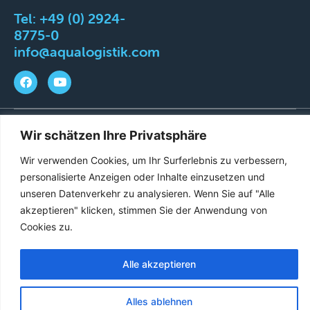
Tel:
+49 (0) 2924-
8775-0
info@aqualogistik.com
©
AGB
Impressum
Datenschutz
Liefer-&
Wir schätzen Ihre Privatsphäre
2026
Versandbedingungen
Wir verwenden Cookies, um Ihr Surferlebnis zu verbessern,
Aqualogistik.
personalisierte Anzeigen oder Inhalte einzusetzen und
All
unseren Datenverkehr zu analysieren. Wenn Sie auf "Alle
rights
akzeptieren" klicken, stimmen Sie der Anwendung von
reserved.
Cookies zu.
Alle akzeptieren
French
English
Alles ablehnen
German