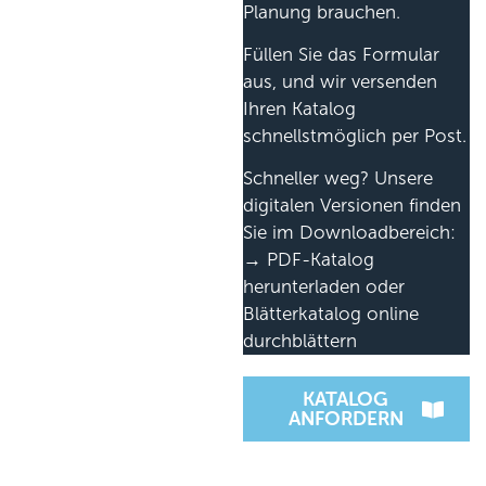
Planung brauchen.
Füllen Sie das Formular
aus, und wir versenden
Ihren Katalog
schnellstmöglich per Post.
Schneller weg? Unsere
digitalen Versionen finden
Sie im Downloadbereich:
→ PDF-Katalog
herunterladen oder
Blätterkatalog online
durchblättern
KATALOG
ANFORDERN