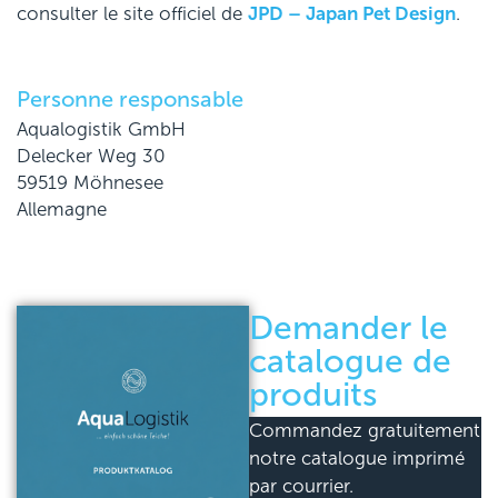
consulter le site officiel de
JPD – Japan Pet Design
.
Personne responsable
Aqualogistik GmbH
Delecker Weg 30
59519 Möhnesee
Allemagne
Demander le
catalogue de
produits
Commandez gratuitement
notre catalogue imprimé
par courrier.