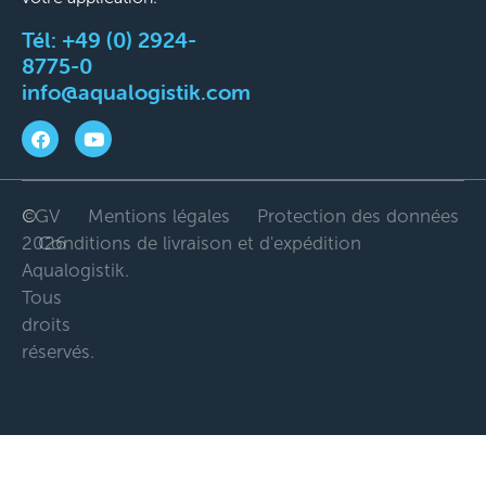
Tél:
+49 (0) 2924-
8775-0
info@aqualogistik.com
©
CGV
Mentions légales
Protection des données
2026
Conditions de livraison et d'expédition
Aqualogistik.
Tous
droits
réservés.