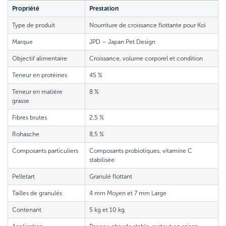
Propriété
Prestation
Type de produit
Nourriture de croissance flottante pour Koï
Marque
JPD – Japan Pet Design
Objectif alimentaire
Croissance, volume corporel et condition
Teneur en protéines
45 %
Teneur en matière
8 %
grasse
Fibres brutes
2,5 %
Rohasche
8,5 %
Composants particuliers
Composants probiotiques, vitamine C
stabilisée
Pelletart
Granulé flottant
Tailles de granulés
4 mm Moyen et 7 mm Large
Contenant
5 kg et 10 kg