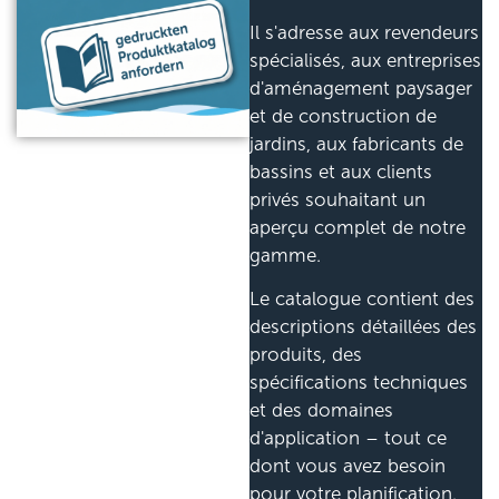
Il s'adresse aux revendeurs
spécialisés, aux entreprises
d'aménagement paysager
et de construction de
jardins, aux fabricants de
bassins et aux clients
privés souhaitant un
aperçu complet de notre
gamme.
Le catalogue contient des
descriptions détaillées des
produits, des
spécifications techniques
et des domaines
d'application – tout ce
dont vous avez besoin
pour votre planification.