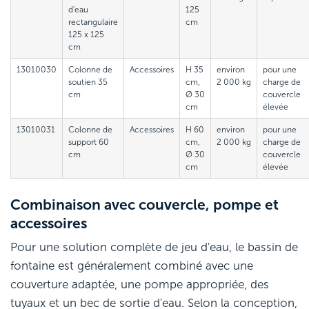
d'eau
125
rectangulaire
cm
125 x 125
cm
13010030
Colonne de
Accessoires
H 35
environ
pour une
soutien 35
cm,
2 000 kg
charge de
cm
Ø 30
couvercle
cm
élevée
13010031
Colonne de
Accessoires
H 60
environ
pour une
support 60
cm,
2 000 kg
charge de
cm
Ø 30
couvercle
cm
élevée
Combinaison avec couvercle, pompe et
accessoires
Pour une solution complète de jeu d'eau, le bassin de
fontaine est généralement combiné avec une
couverture adaptée, une pompe appropriée, des
tuyaux et un bec de sortie d'eau. Selon la conception,