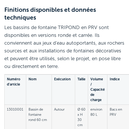
Finitions disponibles et données
techniques
Les bassins de fontaine TRIPOND en PRV sont
disponibles en versions ronde et carrée. Ils
conviennent aux jeux d'eau autoportants, aux rochers
sources et aux installations de fontaines décoratives
et peuvent être utilisés, selon le projet, en pose libre
ou directement en terre.
Numéro
Nom
Exécution
Taille
Volume
Indice
d'article
/
Capacité
de
charge
13010001
Bassin de
Autour
Ø 60
environ
Bacs en
fontaine
x H
80 L
PRV
rond 60 cm
30
cm