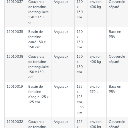
13010037
Couvercle
Anguleux
130
environ
Couvercle
de fontaine
x
400 kg
séparé
rectangulaire
130
130 x 130
cm
cm
13010035
Bassin de
Anguleux
150
Bacs en
fontaine
x
PRV
carré 150 x
150
150 cm
cm
13010038
Couvercle
Anguleux
150
environ
Couvercle
de fontaine
x
400 kg
séparé
rectangulaire
150
150 x 150
cm
cm
13010019
Bassin de
Anguleux
125
environ
Bacs en
fontaine
x
370 L
PRV
d'angle 125 x
125
125 cm
cm,
T 35
cm
13010032
Couvercle
Anguleux
125
environ
Couvercle
de fontaine
x
400 kg
séparé