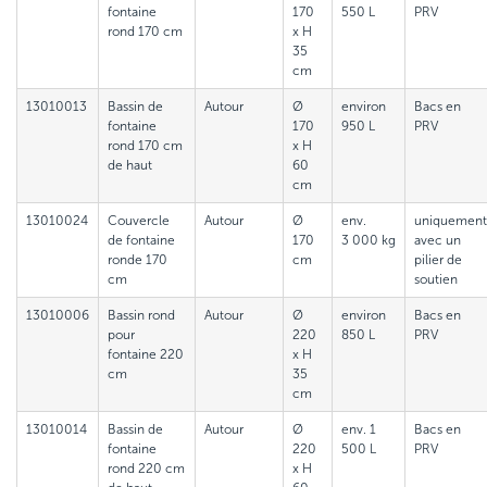
fontaine
170
550 L
PRV
rond 170 cm
x H
35
cm
13010013
Bassin de
Autour
Ø
environ
Bacs en
fontaine
170
950 L
PRV
rond 170 cm
x H
de haut
60
cm
13010024
Couvercle
Autour
Ø
env.
uniquement
de fontaine
170
3 000 kg
avec un
ronde 170
cm
pilier de
cm
soutien
13010006
Bassin rond
Autour
Ø
environ
Bacs en
pour
220
850 L
PRV
fontaine 220
x H
cm
35
cm
13010014
Bassin de
Autour
Ø
env. 1
Bacs en
fontaine
220
500 L
PRV
rond 220 cm
x H