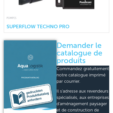
POMPES
SUPERFLOW TECHNO PRO
Demander le
catalogue de
produits
Commandez gratuitement
notre catalogue imprimé
par courrier.
Il s'adresse aux revendeurs
spécialisés, aux entreprises
d'aménagement paysager
et de construction de