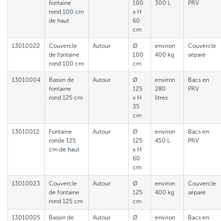
fontaine
100
300 L
PRV
rond 100 cm
x H
de haut
60
cm
13010022
Couvercle
Autour
Ø
environ
Couvercle
de fontaine
100
400 kg
séparé
rond 100 cm
cm
13010004
Bassin de
Autour
Ø
environ
Bacs en
fontaine
125
280
PRV
rond 125 cm
x H
litres
35
cm
13010012
Fontaine
Autour
Ø
environ
Bacs en
ronde 125
125
450 L
PRV
cm de haut
x H
60
cm
13010023
Couvercle
Autour
Ø
environ
Couvercle
de fontaine
125
400 kg
séparé
rond 125 cm
cm
13010005
Bassin de
Autour
Ø
environ
Bacs en