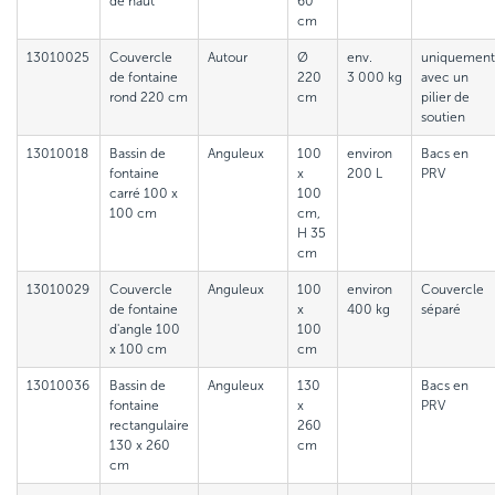
de haut
60
cm
13010025
Couvercle
Autour
Ø
env.
uniquement
de fontaine
220
3 000 kg
avec un
rond 220 cm
cm
pilier de
soutien
13010018
Bassin de
Anguleux
100
environ
Bacs en
fontaine
x
200 L
PRV
carré 100 x
100
100 cm
cm,
H 35
cm
13010029
Couvercle
Anguleux
100
environ
Couvercle
de fontaine
x
400 kg
séparé
d'angle 100
100
x 100 cm
cm
13010036
Bassin de
Anguleux
130
Bacs en
fontaine
x
PRV
rectangulaire
260
130 x 260
cm
cm