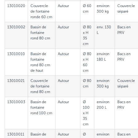
13010020
Couvercle
Autour
Ø 60
environ
Couvercle
de fontaine
cm
300 kg
séparé
ronde 60 cm
13010002
Bassin de
Autour
Ø 80
env. 130
Bacs en
fontaine
x H
L
PRV
rond 80 cm
35
cm
13010010
Bassin de
Autour
Ø 80
environ
Bacs en
fontaine
x H
180 L
PRV
rond 80 cm
60
de haut
cm
13010021
Couvercle
Autour
Ø 80
environ
Couvercle
de fontaine
cm
300 kg
séparé
rond 80 cm
13010003
Bassin de
Autour
Ø
environ
Bacs en
fontaine
100
200 L
PRV
rond 100 cm
x H
35
cm
13010011
Bassin de
Autour
Ø
environ
Bacs en