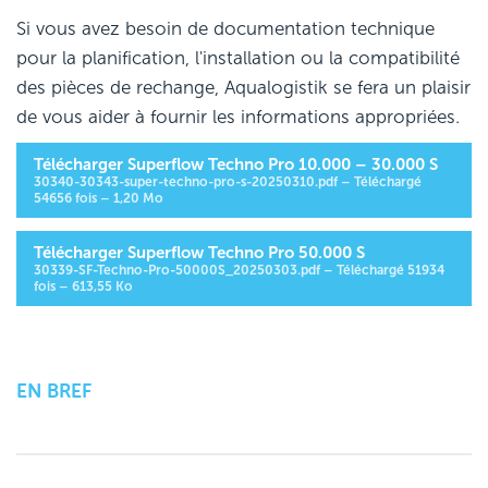
Si vous avez besoin de documentation technique
pour la planification, l'installation ou la compatibilité
des pièces de rechange, Aqualogistik se fera un plaisir
de vous aider à fournir les informations appropriées.
Télécharger Superflow Techno Pro 10.000 – 30.000 S
30340-30343-super-techno-pro-s-20250310.pdf – Téléchargé
54656 fois – 1,20 Mo
Télécharger Superflow Techno Pro 50.000 S
30339-SF-Techno-Pro-50000S_20250303.pdf – Téléchargé 51934
fois – 613,55 Ko
EN BREF