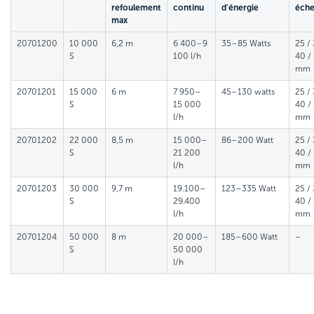
refoulement
continu
d'énergie
éche
max
20701200
10 000
6,2 m
6 400–9
35–85 Watts
25 / 
S
100 l/h
40 /
mm
20701201
15 000
6 m
7 950–
45–130 watts
25 / 
S
15 000
40 /
l/h
mm
20701202
22 000
8,5 m
15 000–
86–200 Watt
25 / 
S
21 200
40 /
l/h
mm
20701203
30 000
9,7 m
19.100–
123–335 Watt
25 / 
S
29.400
40 /
l/h
mm
20701204
50 000
8 m
20 000–
185–600 Watt
–
S
50 000
l/h