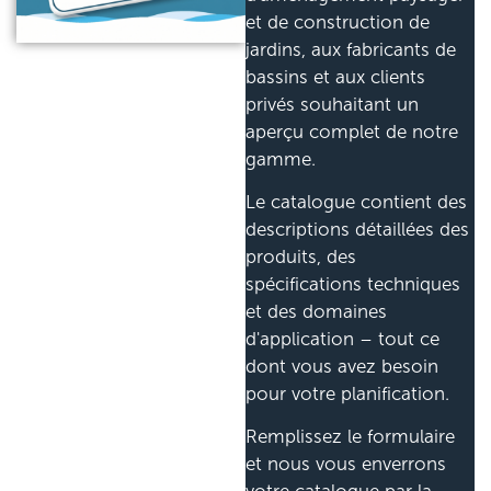
et de construction de
jardins, aux fabricants de
bassins et aux clients
privés souhaitant un
aperçu complet de notre
gamme.
Le catalogue contient des
descriptions détaillées des
produits, des
spécifications techniques
et des domaines
d'application – tout ce
dont vous avez besoin
pour votre planification.
Remplissez le formulaire
et nous vous enverrons