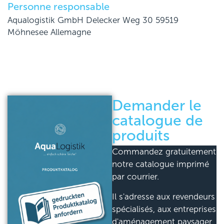
Personne responsable
Aqualogistik GmbH Delecker Weg 30 59519
Möhnesee Allemagne
Demander le
catalogue de
produits
Commandez gratuitement
notre catalogue imprimé
par courrier.
Il s'adresse aux revendeurs
spécialisés, aux entreprises
d'aménagement paysager