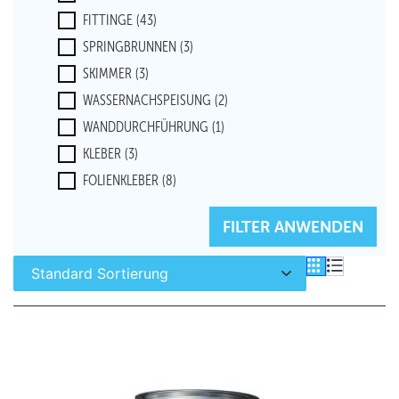
FITTINGE
(43)
SPRINGBRUNNEN
(3)
SKIMMER
(3)
WASSERNACHSPEISUNG
(2)
WANDDURCHFÜHRUNG
(1)
KLEBER
(3)
FOLIENKLEBER
(8)
BODENABLAUF
(8)
FILTER ZURÜCKSETZEN
FILTER ANWENDEN
PVC-FOLIE
(1)
EPDM-FOLIE
(1)