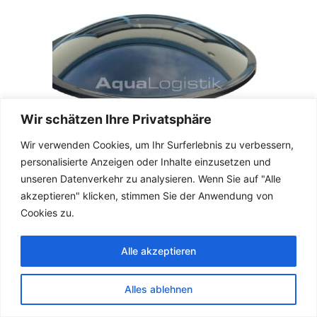
Wir schätzen Ihre Privatsphäre
Wir verwenden Cookies, um Ihr Surferlebnis zu verbessern,
personalisierte Anzeigen oder Inhalte einzusetzen und
unseren Datenverkehr zu analysieren. Wenn Sie auf "Alle
akzeptieren" klicken, stimmen Sie der Anwendung von
TEICHBAU
GFK BODENABLAUF 110 MM
Cookies zu.
Der GFK-Bodenablauf Ø 110 mm bietet eine
Alle akzeptieren
French
langlebige, korrosionsbeständige und leicht zu
English
installierende Lösung für eine zuverlässige
Alles ablehnen
Entwässerung in Teichen und Pools.
German