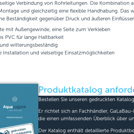
lseitige Verbindung von Rohrleitungen. Die Kombination a
 Montage und gleichzeitig eine flexible Handhabung. Das 
he Beständigkeit gegenüber Druck und äußeren Einflüssen
ite mit Außengewinde, eine Seite zum Verkleben
s PVC für lange Haltbarkeit
und witterungsbeständig
e Installation und vielseitige Einsatzmöglichkeiten
Produktkatalog anford
Bestellen Sie unseren gedruckten Katalog
Er richtet sich an Fachhändler, GaLaBau-
die einen umfassenden Überblick über u
Der Katalog enthält detaillierte Produkt