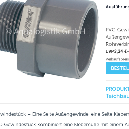
Ausführun
PVC-Gewin
Außengewin
Rohrverbi
3,34
€
BESTE
PRODUKT
Teichba
indestück – Eine Seite Außengewinde, eine Seite Klebe
-Gewindestück kombiniert eine Klebemuffe mit einem Au