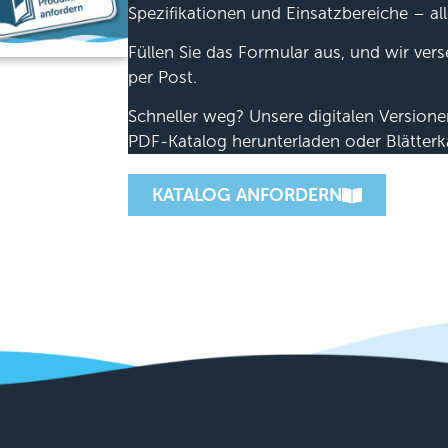
Spezifikationen und Einsatzbereiche – all
Füllen Sie das Formular aus, und wir ver
per Post.
Schneller weg? Unsere digitalen Version
PDF-Katalog herunterladen oder Blätterk
KATALOG ANFORDERN