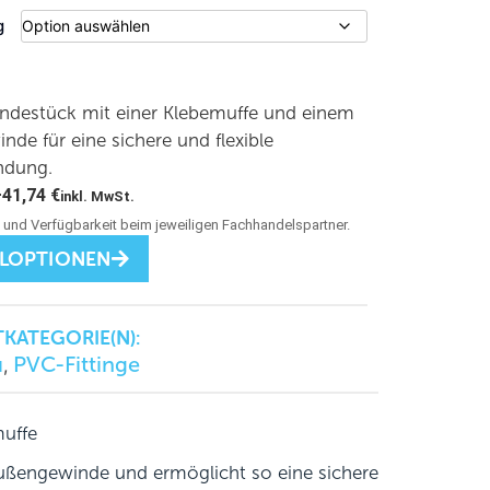
g
destück mit einer Klebemuffe und einem
de für eine sichere und flexible
ndung.
–
41,74
€
inkl. MwSt.
LLOPTIONEN
KATEGORIE(N):
u
PVC-Fittinge
,
muffe
ßengewinde und ermöglicht so eine sichere