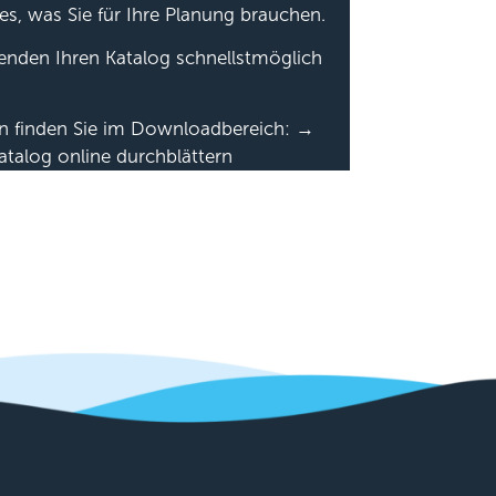
es, was Sie für Ihre Planung brauchen.
senden Ihren Katalog schnellstmöglich
en finden Sie im Downloadbereich: →
atalog online durchblättern