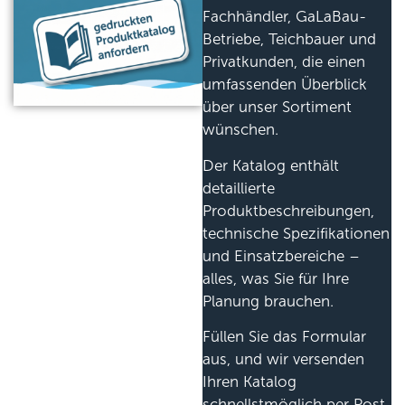
Fachhändler, GaLaBau-
Betriebe, Teichbauer und
Privatkunden, die einen
umfassenden Überblick
über unser Sortiment
wünschen.
Der Katalog enthält
detaillierte
Produktbeschreibungen,
technische Spezifikationen
und Einsatzbereiche –
alles, was Sie für Ihre
Planung brauchen.
Füllen Sie das Formular
aus, und wir versenden
Ihren Katalog
schnellstmöglich per Post.