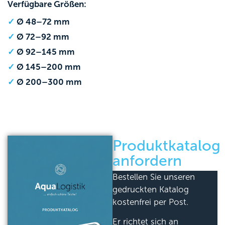
Verfügbare Größen:
Ø 48–72 mm
Ø 72–92 mm
Ø 92–145 mm
Ø 145–200 mm
Ø 200–300 mm
Produktkatalog
anfordern
Bestellen Sie unseren
gedruckten Katalog
kostenfrei per Post.
Er richtet sich an