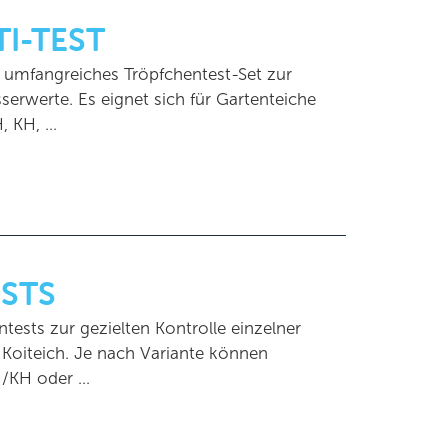
I-TEST
n umfangreiches Tröpfchentest-Set zur
erwerte. Es eignet sich für Gartenteiche
, KH, …
ESTS
tests zur gezielten Kontrolle einzelner
Koiteich. Je nach Variante können
H/KH oder …