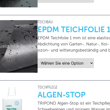
TEICHBAU
EPDM TEICHFOLIE 
EPDM Teichfolie 1 mm ist eine elastis
Abdichtung von Garten-, Natur-, Koi-
ozon- und witterungsbeständig und b
TEICHPFLEGE
ALGEN-STOP
TRIPOND Algen-Stop ist ein Teichpfle
Schwebealgen und grünem Wasser im G