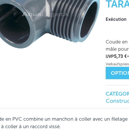
TAR
Exécution
Coude en 
mâle pour 
5,73
€
OPTIO
CATÉGORI
Construc
e en PVC combine un manchon à coller avec un filetage m
à coller à un raccord vissé.