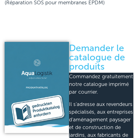
(Réparation SOS pour membranes EPDM)
Demander le
catalogue de
produits
Commandez gratuitement
notre catalogue imprimé
par courrier.
Il s'adresse aux revendeurs
spécialisés, aux entreprises
d'aménagement paysager
et de construction de
jardins, aux fabricants de