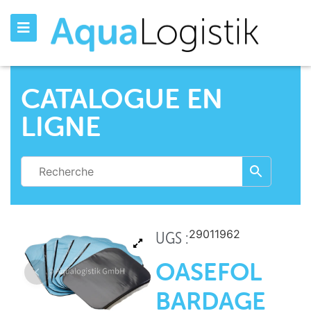
CATALOGUE EN
LIGNE
29011962
UGS :
OASEFOL
BARDAGE