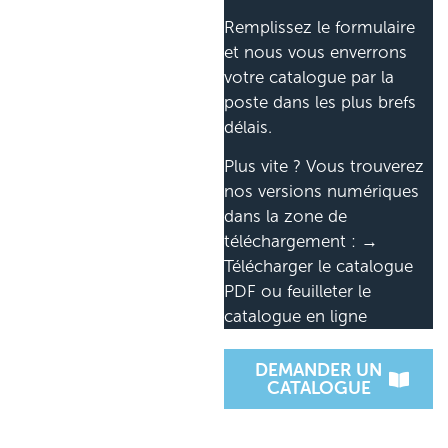
Remplissez le formulaire
et nous vous enverrons
votre catalogue par la
poste dans les plus brefs
délais.
Plus vite ? Vous trouverez
nos versions numériques
dans la zone de
téléchargement : →
Télécharger le catalogue
PDF ou feuilleter le
catalogue en ligne
DEMANDER UN
CATALOGUE