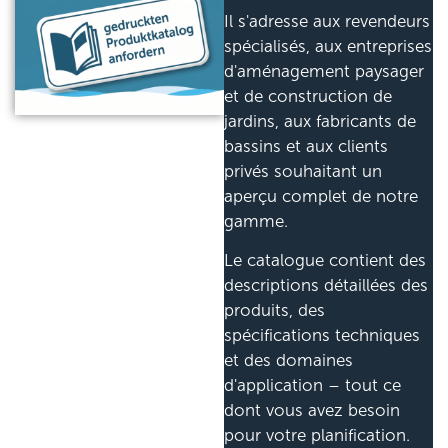
Il s'adresse aux revendeurs
spécialisés, aux entreprises
d'aménagement paysager
et de construction de
jardins, aux fabricants de
bassins et aux clients
privés souhaitant un
aperçu complet de notre
gamme.
Le catalogue contient des
descriptions détaillées des
produits, des
spécifications techniques
et des domaines
d'application – tout ce
dont vous avez besoin
pour votre planification.