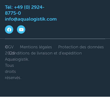
Tél:
+49 (0) 2924-
8775-0
info@aqualogistik.com
©
CGV
Mentions légales
Protection des données
2026
Conditions de livraison et d'expédition
Aqualogistik.
Tous
droits
réservés.