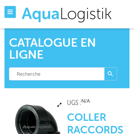
CATALOGUE EN
LIGNE
N/A
UGS :
COLLER
RACCORDS