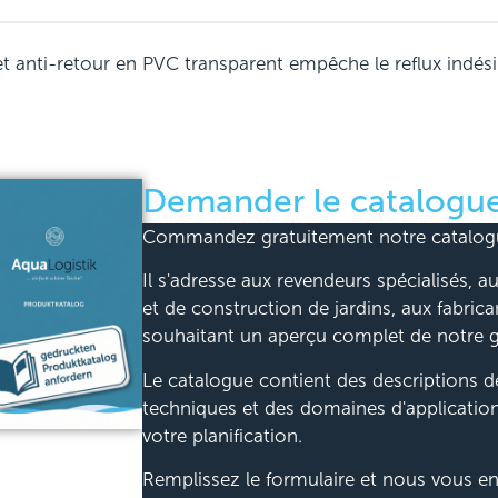
et anti-retour en PVC transparent empêche le reflux indési
Demander le catalogue
Commandez gratuitement notre catalogu
Il s'adresse aux revendeurs spécialisés,
et de construction de jardins, aux fabrica
souhaitant un aperçu complet de notre
Le catalogue contient des descriptions dé
techniques et des domaines d'applicatio
votre planification.
Remplissez le formulaire et nous vous en