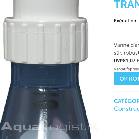
TRA
Exécution
Vanne d'ar
sûr, robus
81,07
OPTIO
CATÉGORI
Construc