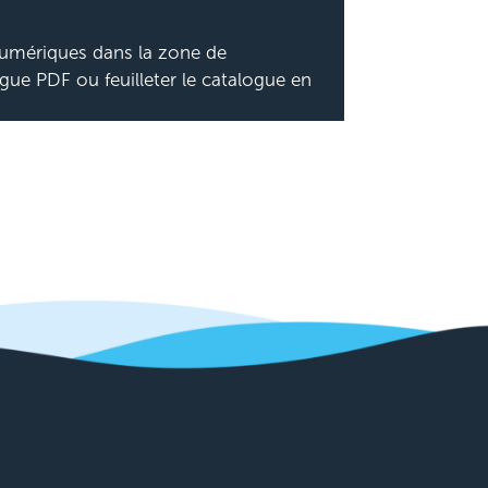
numériques dans la zone de
gue PDF ou feuilleter le catalogue en