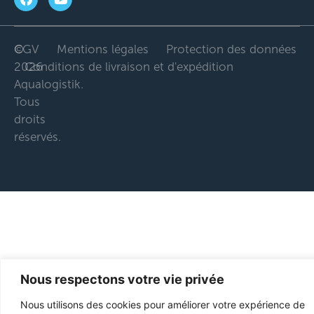
©
CGV
Mentions légales
Protection des données
2026
Conditions de livraison et d'expédition
Aqualogistik.
Tous
droits
réservés.
Nous respectons votre vie privée
Nous utilisons des cookies pour améliorer votre expérience de