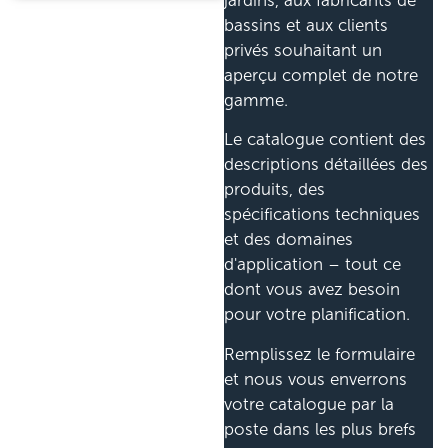
jardins, aux fabricants de
bassins et aux clients
privés souhaitant un
aperçu complet de notre
gamme.
Le catalogue contient des
descriptions détaillées des
produits, des
spécifications techniques
et des domaines
d'application – tout ce
dont vous avez besoin
pour votre planification.
Remplissez le formulaire
et nous vous enverrons
votre catalogue par la
poste dans les plus brefs