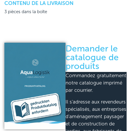
CONTENU DE LA LIVRAISON
3 pièces dans la boîte
Demander le
catalogue de
produits
Commandez gratuitement
notre catalogue imprimé
par courrier.
Il s'adresse aux revendeurs
spécialisés, aux entreprises
d'aménagement paysager
et de construction de