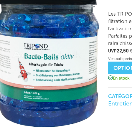
Les TRIPON
filtration
l'activatio
Parfaites 
rafraîchis
22,50
OPTIO
En stock
CATÉGORI
Entretie