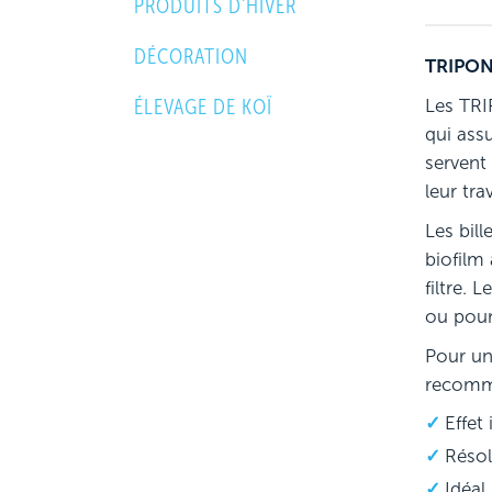
PRODUITS D'HIVER
DÉCORATION
TRIPOND
ÉLEVAGE DE KOÏ
Les TRI
qui ass
servent
leur trav
Les bill
biofilm
filtre.
ou pour
Pour un
recomm
Effet
Résol
Idéal