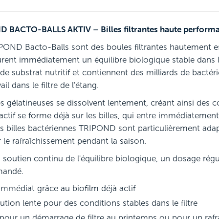
 BACTO-BALLS AKTIV – Billes filtrantes haute performa
POND Bacto-Balls sont des boules filtrantes hautement effic
urent immédiatement un équilibre biologique stable dans l'
 de substrat nutritif et contiennent des milliards de bac
ail dans le filtre de l'étang.
es gélatineuses se dissolvent lentement, créant ainsi des c
 actif se forme déjà sur les billes, qui entre immédiatemen
 Les billes bactériennes TRIPOND sont particulièrement ada
 le rafraîchissement pendant la saison.
 soutien continu de l'équilibre biologique, un dosage régu
andé.
 immédiat grâce au biofilm déjà actif
ution lente pour des conditions stables dans le filtre
 pour un démarrage de filtre au printemps ou pour un raf