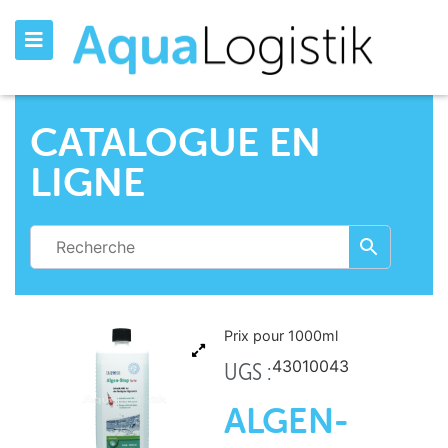
CATALOGUE EN
LIGNE
Prix pour 1000
ml
43010043
UGS :
ALGEN-