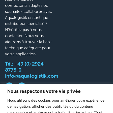
composants adaptés ou
souhaitez collaborer avec
Aqualogistik en tant que
distributeur spécialisé ?
N'hésitez pas à nous
contacter. Nous vous
aiderons à trouver la base
technique adéquate pour
votre application.
Tél:
+49 (0) 2924-
8775-0
info@aqualogistik.com
Nous respectons votre vie privée
Nous utilisons des cookies pour améliorer votre expérience
©
CGV
Mentions légales
Protection des données
de navigation, afficher des publicités ou du contenu
2026
Conditions de livraison et d'expédition
personnalisé et analyser notre trafic. En cliquant sur "Tout