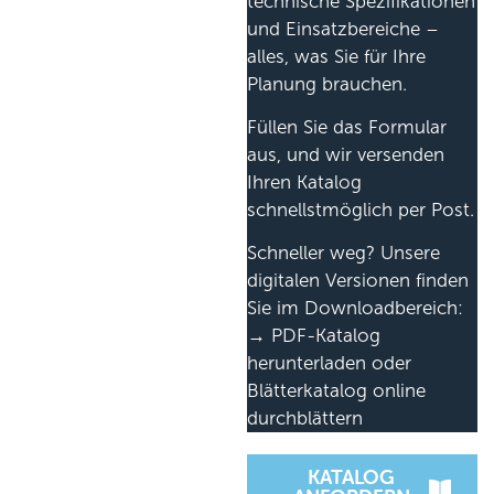
technische Spezifikationen
und Einsatzbereiche –
alles, was Sie für Ihre
Planung brauchen.
Füllen Sie das Formular
aus, und wir versenden
Ihren Katalog
schnellstmöglich per Post.
Schneller weg? Unsere
digitalen Versionen finden
Sie im Downloadbereich:
→ PDF-Katalog
herunterladen oder
Blätterkatalog online
durchblättern
KATALOG