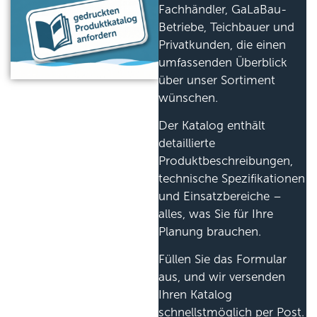
Fachhändler, GaLaBau-
Betriebe, Teichbauer und
Privatkunden, die einen
umfassenden Überblick
über unser Sortiment
wünschen.
Der Katalog enthält
detaillierte
Produktbeschreibungen,
technische Spezifikationen
und Einsatzbereiche –
alles, was Sie für Ihre
Planung brauchen.
Füllen Sie das Formular
aus, und wir versenden
Ihren Katalog
schnellstmöglich per Post.