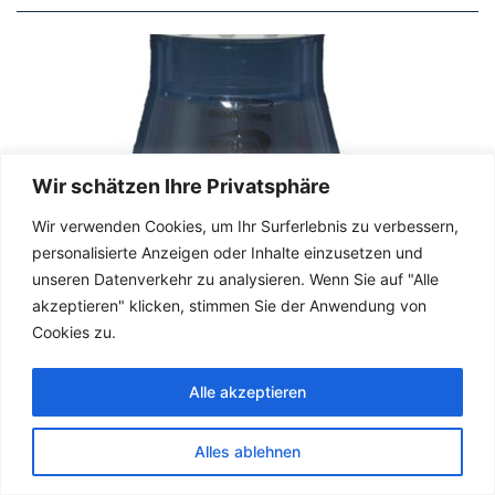
Wir schätzen Ihre Privatsphäre
Wir verwenden Cookies, um Ihr Surferlebnis zu verbessern,
personalisierte Anzeigen oder Inhalte einzusetzen und
unseren Datenverkehr zu analysieren. Wenn Sie auf "Alle
akzeptieren" klicken, stimmen Sie der Anwendung von
Cookies zu.
TEICHBAU
Alle akzeptieren
French
RÜCKSCHLAGVENTIL
English
TRANSPARENT
Alles ablehnen
German
Rückschlagventil Transparent für sichere