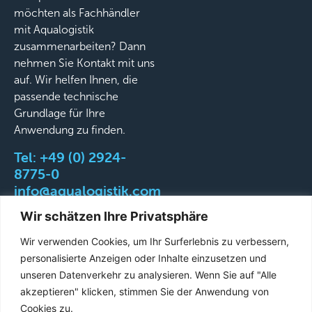
möchten als Fachhändler
mit Aqualogistik
zusammenarbeiten? Dann
nehmen Sie Kontakt mit uns
auf. Wir helfen Ihnen, die
passende technische
Grundlage für Ihre
Anwendung zu finden.
Tel:
+49 (0) 2924-
8775-0
info@aqualogistik.com
Wir schätzen Ihre Privatsphäre
Wir verwenden Cookies, um Ihr Surferlebnis zu verbessern,
personalisierte Anzeigen oder Inhalte einzusetzen und
©
AGB
Impressum
Datenschutz
Liefer-&
unseren Datenverkehr zu analysieren. Wenn Sie auf "Alle
2026
Versandbedingungen
akzeptieren" klicken, stimmen Sie der Anwendung von
Aqualogistik.
Cookies zu.