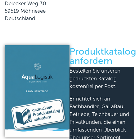
Delecker Weg 30
59519 Möhnesee
Deutschland
Produktkatalog
anfordern
Bestellen Sie unseren
gedruckten Katalog
kostenfrei per Post.
Er richtet sich an
Fachhändler, GaLaBau-
Betriebe, Teichbauer und
Privatkunden, die einen
umfassenden Überblick
über unser Sortiment