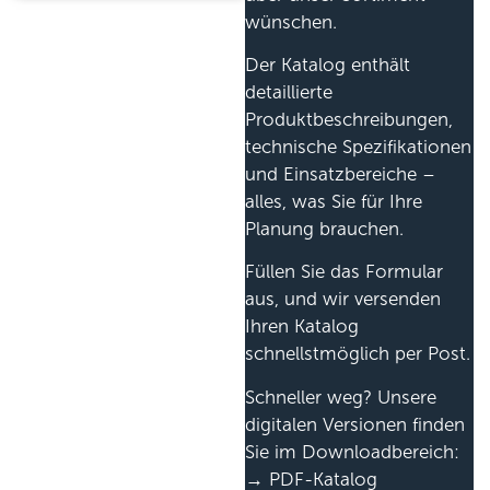
wünschen.
Der Katalog enthält
detaillierte
Produktbeschreibungen,
technische Spezifikationen
und Einsatzbereiche –
alles, was Sie für Ihre
Planung brauchen.
Füllen Sie das Formular
aus, und wir versenden
Ihren Katalog
schnellstmöglich per Post.
Schneller weg? Unsere
digitalen Versionen finden
Sie im Downloadbereich:
→ PDF-Katalog