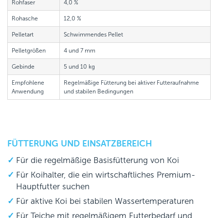
Rohfaser
4,0 %
Rohasche
12,0 %
Pelletart
Schwimmendes Pellet
Pelletgrößen
4 und 7 mm
Gebinde
5 und 10 kg
Empfohlene
Regelmäßige Fütterung bei aktiver Futteraufnahme
Anwendung
und stabilen Bedingungen
FÜTTERUNG UND EINSATZBEREICH
Für die regelmäßige Basisfütterung von Koi
Für Koihalter, die ein wirtschaftliches Premium-
Hauptfutter suchen
Für aktive Koi bei stabilen Wassertemperaturen
Für Teiche mit regelmäßigem Futterbedarf und