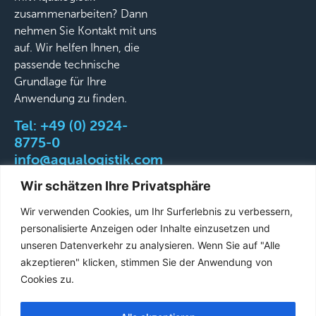
zusammenarbeiten? Dann
nehmen Sie Kontakt mit uns
auf. Wir helfen Ihnen, die
passende technische
Grundlage für Ihre
Anwendung zu finden.
Tel:
+49 (0) 2924-
8775-0
info@aqualogistik.com
Wir schätzen Ihre Privatsphäre
Wir verwenden Cookies, um Ihr Surferlebnis zu verbessern,
personalisierte Anzeigen oder Inhalte einzusetzen und
©
AGB
Impressum
Datenschutz
Liefer-&
unseren Datenverkehr zu analysieren. Wenn Sie auf "Alle
2026
Versandbedingungen
akzeptieren" klicken, stimmen Sie der Anwendung von
Aqualogistik.
Cookies zu.
All
rights