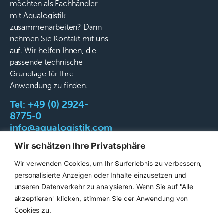
möchten als Fachhändler
mit Aqualogistik
zusammenarbeiten? Dann
nehmen Sie Kontakt mit uns
auf. Wir helfen Ihnen, die
passende technische
Grundlage für Ihre
Anwendung zu finden.
Tel:
+49 (0) 2924-
8775-0
info@aqualogistik.com
Wir schätzen Ihre Privatsphäre
Wir verwenden Cookies, um Ihr Surferlebnis zu verbessern,
personalisierte Anzeigen oder Inhalte einzusetzen und
©
AGB
Impressum
Datenschutz
Liefer-&
unseren Datenverkehr zu analysieren. Wenn Sie auf "Alle
2026
Versandbedingungen
akzeptieren" klicken, stimmen Sie der Anwendung von
Aqualogistik.
Cookies zu.