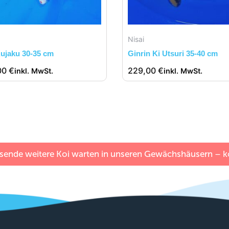
Nisai
ujaku 30-35 cm
Ginrin Ki Utsuri 35-40 cm
00
€
229,00
€
inkl. MwSt.
inkl. MwSt.
sende weitere Koi warten in unseren Gewächshäusern – ko