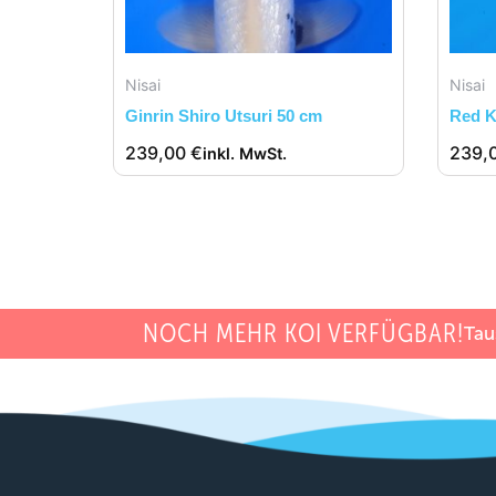
Nisai
Nisai
Ginrin Shiro Utsuri 50 cm
Red K
239,00
€
239,
inkl. MwSt.
NOCH MEHR KOI VERFÜGBAR!
Tau