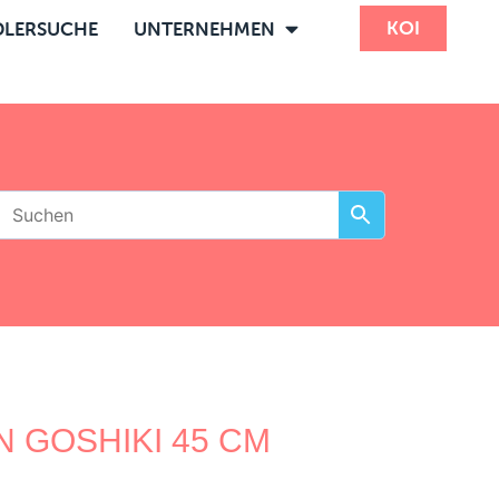
KOI
LERSUCHE
UNTERNEHMEN
N GOSHIKI 45 CM
m