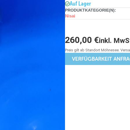
Auf Lager
PRODUKTKATEGORIE(N):
Nisai
260,00
€
inkl. MwS
VERFÜGBARKEIT ANFR