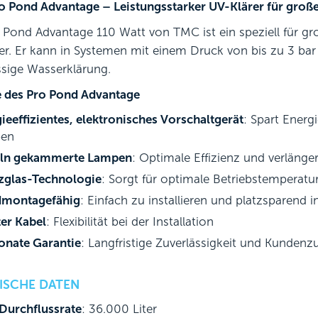
 Pond Advantage – Leistungsstarker UV-Klärer für große
 Pond Advantage 110 Watt von TMC ist ein speziell für gro
er. Er kann in Systemen mit einem Druck von bis zu 3 bar
ssige Wasserklärung.
e des Pro Pond Advantage
ieeffizientes, elektronisches Vorschaltgerät
: Spart Energ
en
eln gekammerte Lampen
: Optimale Effizienz und verläng
zglas-Technologie
: Sorgt für optimale Betriebstemperatu
montagefähig
: Einfach zu installieren und platzsparend
er Kabel
: Flexibilität bei der Installation
onate Garantie
: Langfristige Zuverlässigkeit und Kundenzu
ISCHE DATEN
Durchflussrate
: 36.000 Liter