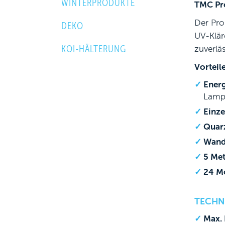
WINTERPRODUKTE
TMC Pro
Der Pro
DEKO
UV-Klär
KOI-HÄLTERUNG
zuverlä
Vorteil
Energ
Lamp
Einz
Quar
Wand
5 Met
24 M
TECHN
Max. 