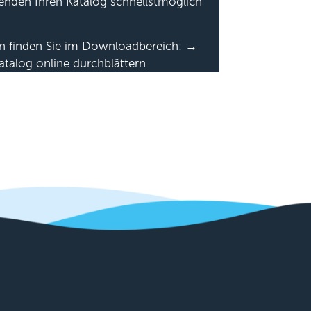
senden Ihren Katalog schnellstmöglich
en finden Sie im Downloadbereich: →
atalog online durchblättern