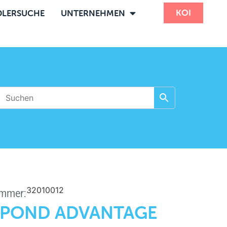
KOI
LERSUCHE
UNTERNEHMEN
32010012
ummer:
 POND ADVANTAGE