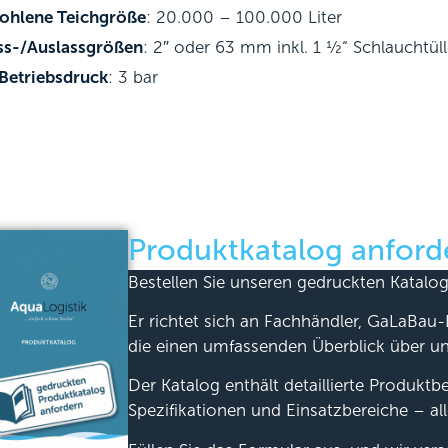
ohlene Teichgröße
: 20.000 – 100.000 Liter
ss-/Auslassgrößen
: 2″ oder 63 mm inkl. 1 ½“ Schlauchtül
Betriebsdruck
: 3 bar
Produktkatalog anford
Bestellen Sie unseren gedruckten Katalog
Er richtet sich an Fachhändler, GaLaBau-
die einen umfassenden Überblick über u
Der Katalog enthält detaillierte Produkt
Spezifikationen und Einsatzbereiche – all