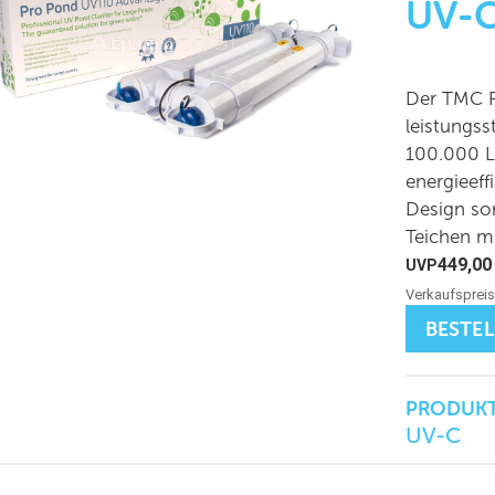
UV-
Der TMC P
leistungss
100.000 Li
energieef
Design sor
Teichen mi
449,0
BESTE
PRODUKT
UV-C