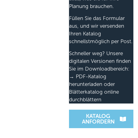
Planung brauchen.
Füllen Sie das Formular
aus, und wir versenden
Ihren Katalog
schnellstmöglich per Post.
Schneller weg? Unsere
digitalen Versionen finden
Sie im Downloadbereich:
→ PDF-Katalog
herunterladen oder
Blätterkatalog online
durchblättern
KATALOG
ANFORDERN