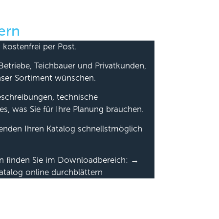
ern
 kostenfrei per Post.
Betriebe, Teichbauer und Privatkunden,
nser Sortiment wünschen.
beschreibungen, technische
es, was Sie für Ihre Planung brauchen.
senden Ihren Katalog schnellstmöglich
en finden Sie im Downloadbereich: →
atalog online durchblättern