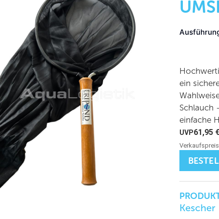
UMS
Ausführun
Hochwerti
ein sicher
Wahlweise
Schlauch 
einfache 
61,95
BESTE
PRODUKT
Kescher