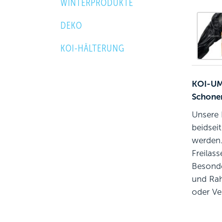
WINTERPRODUKTE
DEKO
KOI-HÄLTERUNG
KOI-U
Schonen
Unsere 
beidsei
werden.
Freilas
Besonde
und Rah
oder Ve