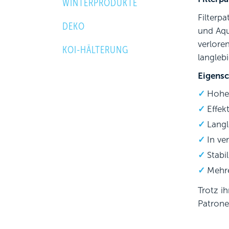
WINTERPRODUKTE
Filterp
DEKO
und Aqu
verlore
KOI-HÄLTERUNG
langlebi
Eigensc
Hohe 
Effek
Lang
In ve
Stabi
Mehre
Trotz i
Patrone