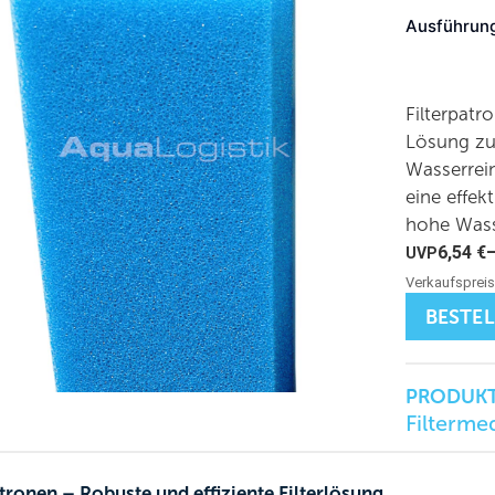
Ausführun
Filterpatr
Lösung zu
Wasserrein
eine effek
hohe Wasse
6,54
€
BESTE
PRODUKT
Filterme
atronen – Robuste und effiziente Filterlösung