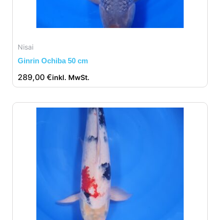
Nisai
Ginrin Ochiba 50 cm
289,00
€
inkl. MwSt.