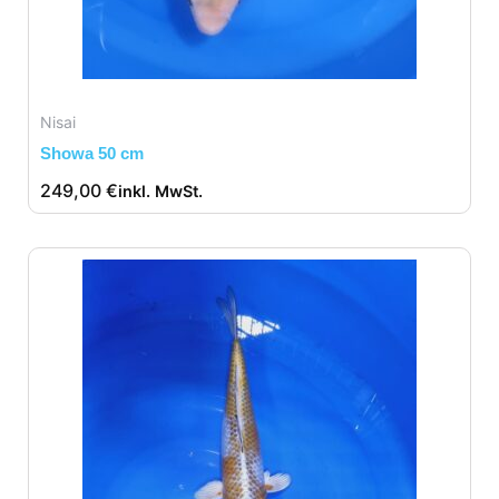
Nisai
Showa 50 cm
249,00
€
inkl. MwSt.