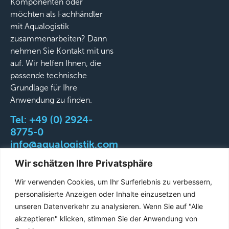
Komponenten oder
möchten als Fachhändler
mit Aqualogistik
zusammenarbeiten? Dann
nehmen Sie Kontakt mit uns
auf. Wir helfen Ihnen, die
passende technische
Grundlage für Ihre
Anwendung zu finden.
Tel:
+49 (0) 2924-
8775-0
info@aqualogistik.com
Wir schätzen Ihre Privatsphäre
Wir verwenden Cookies, um Ihr Surferlebnis zu verbessern,
personalisierte Anzeigen oder Inhalte einzusetzen und
©
AGB
Impressum
Datenschutz
Liefer-&
unseren Datenverkehr zu analysieren. Wenn Sie auf "Alle
2026
Versandbedingungen
akzeptieren" klicken, stimmen Sie der Anwendung von
Aqualogistik.