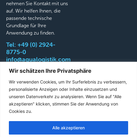
nehmen Sie Kontakt mit uns
auf. Wir helfen Ihnen, die
passende technische
Grundlage für Ihre
Anwendung zu finden.
Tel:
+49 (0) 2924-
8775-0
info@aqualogistik.com
Wir schätzen Ihre Privatsphäre
Wir verwenden Cookies, um Ihr Surferlebnis zu verbessern,
personalisierte Anzeigen oder Inhalte einzusetzen und
©
AGB
Impressum
Datenschutz
Liefer-&
unseren Datenverkehr zu analysieren. Wenn Sie auf "Alle
2026
Versandbedingungen
akzeptieren" klicken, stimmen Sie der Anwendung von
Aqualogistik.
Cookies zu.
All
rights
Alle akzeptieren
French
reserved.