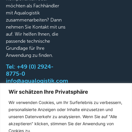
möchten als Fachhändler
mit Aqualogistik
zusammenarbeiten? Dann
nehmen Sie Kontakt mit uns
auf. Wir helfen Ihnen, die
passende technische
Grundlage für Ihre
Anwendung zu finden.
Tel:
+49 (0) 2924-
8775-0
info@aqualogistik.com
Wir schätzen Ihre Privatsphäre
Wir verwenden Cookies, um Ihr Surferlebnis zu verbessern,
personalisierte Anzeigen oder Inhalte einzusetzen und
©
AGB
Impressum
Datenschutz
Liefer-&
unseren Datenverkehr zu analysieren. Wenn Sie auf "Alle
2026
Versandbedingungen
akzeptieren" klicken, stimmen Sie der Anwendung von
Aqualogistik.
Cookies zu.