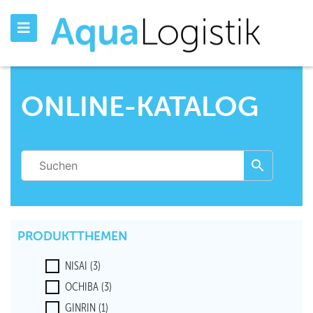
ONLINE-KATALOG
PRODUKTTHEMEN
NISAI
(3)
OCHIBA
(3)
GINRIN
(1)