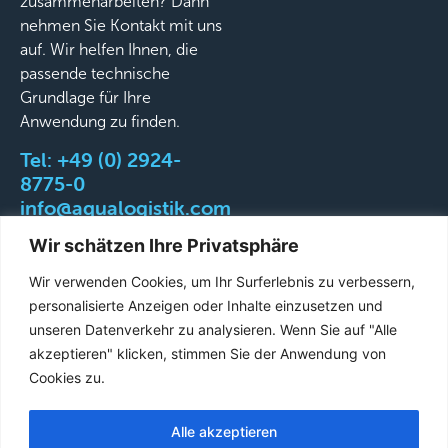
zusammenarbeiten? Dann
nehmen Sie Kontakt mit uns
auf. Wir helfen Ihnen, die
passende technische
Grundlage für Ihre
Anwendung zu finden.
Tel:
+49 (0) 2924-
8775-0
info@aqualogistik.com
Wir schätzen Ihre Privatsphäre
Wir verwenden Cookies, um Ihr Surferlebnis zu verbessern,
personalisierte Anzeigen oder Inhalte einzusetzen und
©
AGB
Impressum
Datenschutz
Liefer-&
unseren Datenverkehr zu analysieren. Wenn Sie auf "Alle
2026
Versandbedingungen
akzeptieren" klicken, stimmen Sie der Anwendung von
Aqualogistik.
Cookies zu.
All
rights
Alle akzeptieren
French