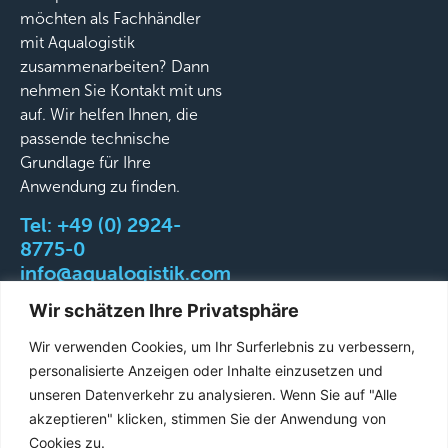
möchten als Fachhändler
mit Aqualogistik
zusammenarbeiten? Dann
nehmen Sie Kontakt mit uns
auf. Wir helfen Ihnen, die
passende technische
Grundlage für Ihre
Anwendung zu finden.
Tel:
+49 (0) 2924-
8775-0
info@aqualogistik.com
Wir schätzen Ihre Privatsphäre
Wir verwenden Cookies, um Ihr Surferlebnis zu verbessern,
personalisierte Anzeigen oder Inhalte einzusetzen und
©
AGB
Impressum
Datenschutz
Liefer-&
unseren Datenverkehr zu analysieren. Wenn Sie auf "Alle
2026
Versandbedingungen
akzeptieren" klicken, stimmen Sie der Anwendung von
Aqualogistik.
Cookies zu.