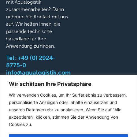
mit Aqualogistik
zusammenarbeiten? Dann
nehmen Sie Kontakt mit uns
auf. Wir helfen Ihnen, die
passende technische
Grundlage für Ihre
Anwendung zu finden.
Tel:
+49 (0) 2924-
8775-0
info@aqualogistik.com
Wir schätzen Ihre Privatsphäre
Wir verwenden Cookies, um Ihr Surferlebnis zu verbessern,
personalisierte Anzeigen oder Inhalte einzusetzen und
©
AGB
Impressum
Datenschutz
Liefer-&
unseren Datenverkehr zu analysieren. Wenn Sie auf "Alle
2026
Versandbedingungen
akzeptieren" klicken, stimmen Sie der Anwendung von
Aqualogistik.
Cookies zu.
All