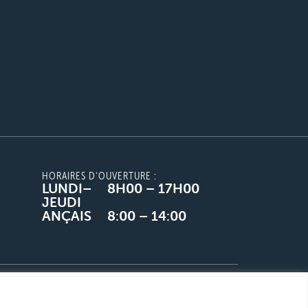
HORAIRES D'OUVERTURE :
LUNDI–
8H00 – 17H00
JEUDI
ANÇAIS
8:00 – 14:00
ées
Conditions de livraison et d'expédition
English