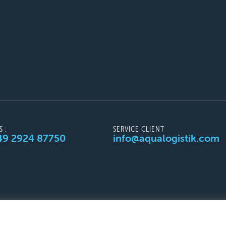
 :
SERVICE CLIENT
+49 2924 87750
info@aqualogistik.com
CGV
Mentions légales
Protection des donn