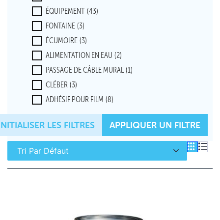
ÉQUIPEMENT
(43)
FONTAINE
(3)
ÉCUMOIRE
(3)
ALIMENTATION EN EAU
(2)
PASSAGE DE CÂBLE MURAL
(1)
CLÉBER
(3)
ADHÉSIF POUR FILM
(8)
BODENABLAUF
(8)
INITIALISER LES FILTRES
APPLIQUER UN FILTRE
FEUILLE DE PVC
(1)
FEUILLE EPDM
(1)